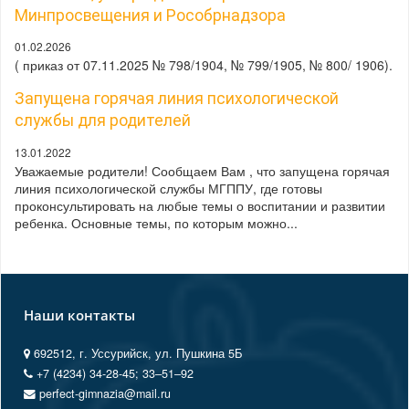
Минпросвещения и Рособрнадзора
01.02.2026
( приказ от 07.11.2025 № 798/1904, № 799/1905, № 800/ 1906).
Запущена горячая линия психологической
службы для родителей
13.01.2022
Уважаемые родители! Сообщаем Вам , что запущена горячая
линия психологической службы МГППУ, где готовы
проконсультировать на любые темы о воспитании и развитии
ребенка. Основные темы, по которым можно...
Наши контакты
692512, г. Уссурийск, ул. Пушкина 5Б
+7 (4234) 34-28-45; 33‒51‒92
perfect-gimnazia@mail.ru