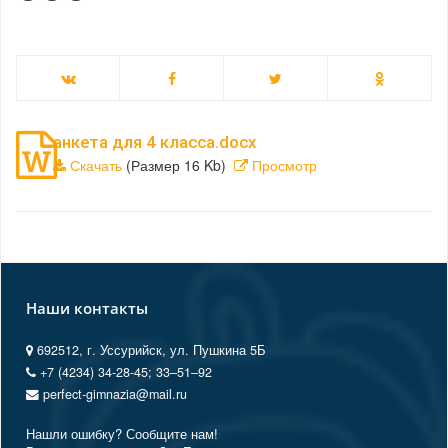
анкета для 4 класса.docx
Скачать
(Размер 16 Kb)
Просмотр
Наши контакты
692512, г. Уссурийск, ул. Пушкина 5Б
+7 (4234) 34-28-45; 33‒51‒92
perfect-gimnazia@mail.ru
Нашли ошибку? Сообщите нам!