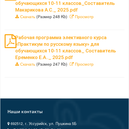
обучающихся 10-11 классов_Составитель
Макарикова А.С._ 2025.pdf
Скачать
(Размер 248 Kb)
Просмотр
Рабочая программа элективного курса
«Практикум по русскому языку» для
обучающихся 10-11 классов_ Составитель
Еременко Е.А.._ 2025.pdf
Скачать
(Размер 247 Kb)
Просмотр
Наши контакты
692512, г. Уссурийск, ул. Пушкина 5Б