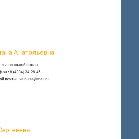
лана Анатольевна
ель начальной школы
8 (4234) 34-28-45
фон :
velbiksa@mail.ru
ой почты :
Сергеевна