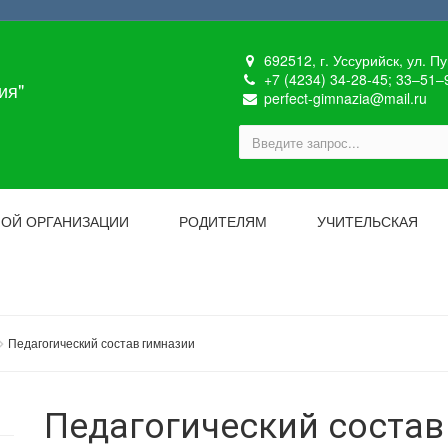
692512, г. Уссурийск, ул. П
+7 (4234) 34-28-45; 33‒51‒
ия"
perfect-gimnazia@mail.ru
НОЙ ОРГАНИЗАЦИИ
РОДИТЕЛЯМ
УЧИТЕЛЬСКАЯ
Педагогический состав гимназии
Педагогический состав