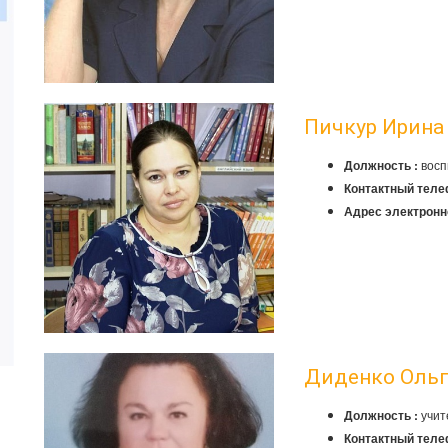
Пичкур Ирина
восп
Должность :
Контактный теле
Адрес электронн
Диденко Ольг
учит
Должность :
Контактный теле