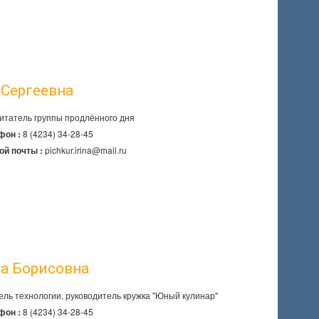
 Сергеевна
итатель группы продлённого дня
8 (4234) 34-28-45
фон :
pichkur.irina@mail.ru
ой почты :
а Борисовна
ель технологии, руководитель кружка "Юный кулинар"
8 (4234) 34-28-45
фон :