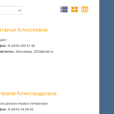
аталья Алексеевна
дист
8 (4234) 333-51-92
фон :
tribunskaya_2023@mail.ru
ой почты :
терина Александровна
ель русского языка и литературы
8 (4234) 34-28-45
фон :