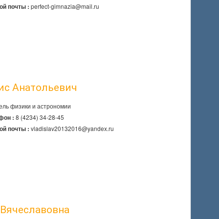
perfect-gimnazia@mail.ru
ой почты :
ис Анатольевич
ель физики и астрономии
8 (4234) 34-28-45
фон :
vladislav20132016@yandex.ru
ой почты :
 Вячеславовна