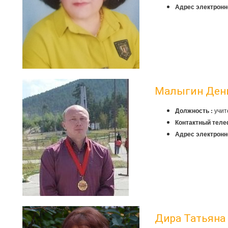
Адрес электронн
Малыгин Ден
учит
Должность :
Контактный теле
Адрес электронн
Дира Татьяна