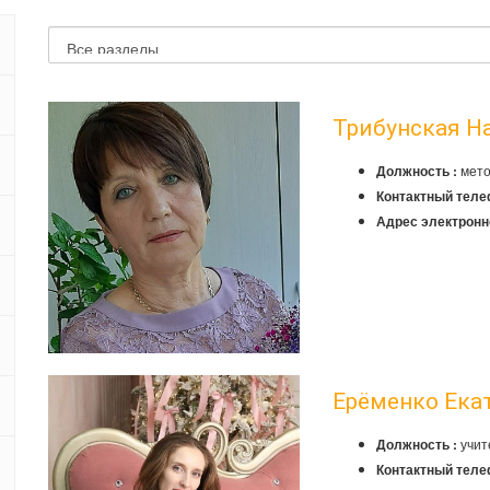
Трибунская Н
мето
Должность :
Контактный теле
Адрес электронн
Ерёменко Ека
учит
Должность :
Контактный теле