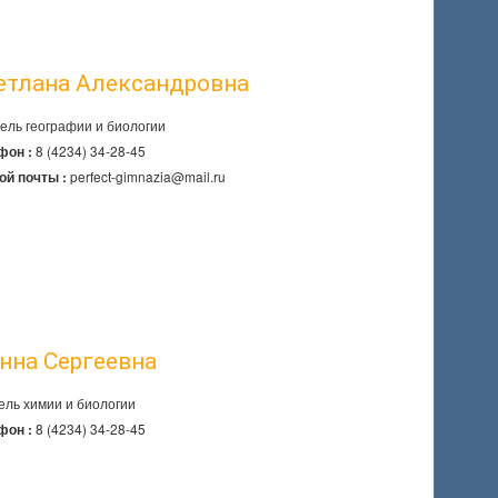
етлана Александровна
ель географии и биологии
8 (4234) 34-28-45
фон :
perfect-gimnazia@mail.ru
ой почты :
нна Сергеевна
ель химии и биологии
8 (4234) 34-28-45
фон :