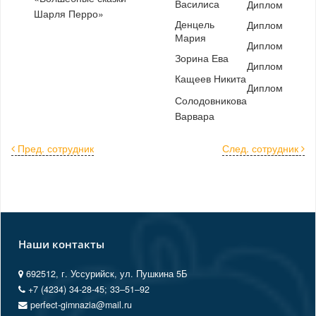
Василиса
Диплом
Шарля Перро»
Денцель
Диплом
Мария
Диплом
Зорина Ева
Диплом
Кащеев Никита
Диплом
Солодовникова
Варвара
Пред. сотрудник
След. сотрудник
Наши контакты
692512, г. Уссурийск, ул. Пушкина 5Б
+7 (4234) 34-28-45; 33‒51‒92
perfect-gimnazia@mail.ru