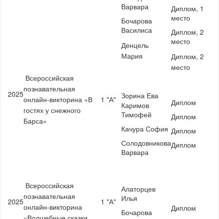
Варвара
Диплом, 1
место
Бочарова
Василиса
Диплом, 2
место
Денцель
Мария
Диплом, 2
место
Всероссийская
познавательная
2025
Зорина Ева
онлайн-викторина «В
1 "А"
Диплом
Каримов
гостях у снежного
Тимофей
Диплом
Барса»
Качура София
Диплом
Солодовникова
Диплом
Варвара
Всероссийская
Алаторцев
познавательная
Илья
2025
1 "А"
онлайн-викторина
Диплом
Бочарова
«Волшебные сказки