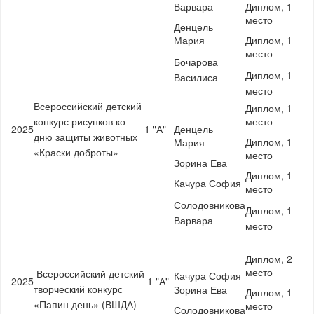
Варвара
Диплом, 1
место
Денцель
Мария
Диплом, 1
место
Бочарова
Диплом, 1
Василиса
место
Всероссийский детский
Диплом, 1
конкурс рисунков ко
место
2025
1 "А"
Денцель
дню защиты животных
Диплом, 1
Мария
«Краски доброты»
место
Зорина Ева
Диплом, 1
Качура София
место
Солодовникова
Диплом, 1
Варвара
место
Диплом, 2
место
Всероссийский детский
Качура София
2025
1 "А"
творческий конкурс
Зорина Ева
Диплом, 1
«Папин день» (ВШДА)
место
Солодовникова