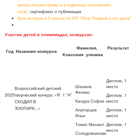
закону письма буквы и в падежных окончаниях
слов"
, сертификат о публикации
Урок истории в 3 классе по РО "Пётр Первый и его дела"
Участие детей в олимпиадах, конкурсах:
Фамилия,
Результат
Год
Название конкурса
Класс
имя ученика
Диплом, 1
Шашков
место
Всероссийский детский
Феликс
2025
творческий конкурс «Я
1 "А"
Диплом, 1
Качура София
место
СХОДИЛ В
ЗООПАРК...»
Алаторцев
Диплом, 1
Илья
место
Томко Михаил
Диплом, 1
место
Солодовникова