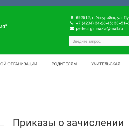
692512, г. Уссурийск, ул. П
+7 (4234) 34-28-45; 33‒51‒
ия"
perfect-gimnazia@mail.ru
НОЙ ОРГАНИЗАЦИИ
РОДИТЕЛЯМ
УЧИТЕЛЬСКАЯ
Приказы о зачислении