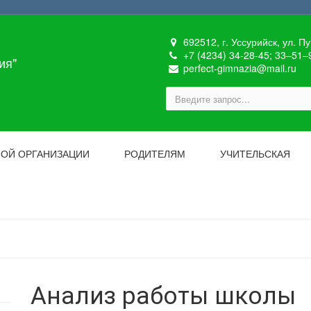
692512, г. Уссурийск, ул. П
+7 (4234) 34-28-45; 33‒51‒
ия"
perfect-gimnazia@mail.ru
НОЙ ОРГАНИЗАЦИИ
РОДИТЕЛЯМ
УЧИТЕЛЬСКАЯ
Анализ работы школы