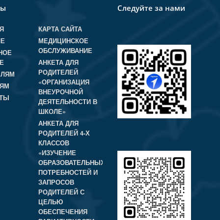
лы
Следуйте за нами
Я
КАРТА САЙТА
ЛЕ
МЕДИЦИНСКОЕ
ОБСЛУЖИВАНИЕ
НОЕ
Е
АНКЕТА ДЛЯ
РОДИТЕЛЕЙ
ЕЛЯМ
«ОРГАНИЗАЦИЯ
ЛЯМ
ВНЕУРОЧНОЙ
КТЫ
ДЕЯТЕЛЬНОСТИ В
ШКОЛЕ»
АНКЕТА ДЛЯ
РОДИТЕЛЕЙ 4-Х
КЛАССОВ
«ИЗУЧЕНИЕ
ОБРАЗОВАТЕЛЬНЫХ
ПОТРЕБНОСТЕЙ И
ЗАПРОСОВ
РОДИТЕЛЕЙ С
ЦЕЛЬЮ
ОБЕСПЕЧЕНИЯ