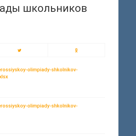
иады школьников
rossiyskoy-olimpiady-shkolnikov-
xlsx
rossiyskoy-olimpiady-shkolnikov-