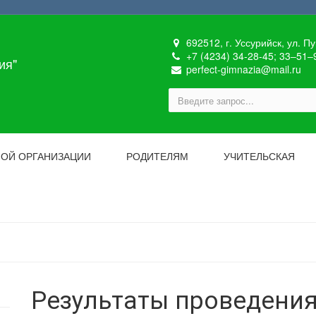
692512, г. Уссурийск, ул. П
+7 (4234) 34-28-45; 33‒51‒
ия"
perfect-gimnazia@mail.ru
НОЙ ОРГАНИЗАЦИИ
РОДИТЕЛЯМ
УЧИТЕЛЬСКАЯ
Результаты проведения