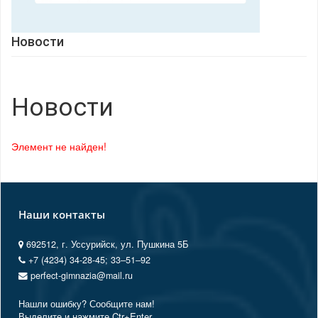
Новости
Новости
Элемент не найден!
Наши контакты
692512, г. Уссурийск, ул. Пушкина 5Б
+7 (4234) 34-28-45; 33‒51‒92
perfect-gimnazia@mail.ru
Нашли ошибку? Сообщите нам!
Выделите и нажмите Ctr+Enter