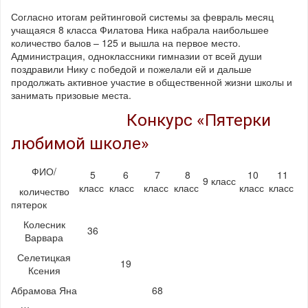
Согласно итогам рейтинговой системы за февраль месяц
учащаяся 8 класса Филатова Ника набрала наибольшее
количество балов – 125 и вышла на первое место.
Администрация, одноклассники гимназии от всей души
поздравили Нику с победой и пожелали ей и дальше
продолжать активное участие в общественной жизни школы и
занимать призовые места.
Конкурс «Пятерки
любимой школе»
ФИО/
5
6
7
8
10
11
9 класс
класс
класс
класс
класс
класс
класс
количество
пятерок
Колесник
36
Варвара
Селетицкая
19
Ксения
Абрамова Яна
68