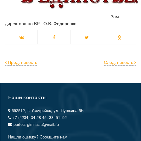
Зам.
директора по ВР О.В. Федоренко
Пред. новость
След. новость
Наши контакты
692512, г. Уссурийск, ул. Пушкина 5Б
+7 (4234) 34-28-45; 33‒51‒92
perfect-gimnazia@mail.ru
Нашли ошибку? Сообщите нам!