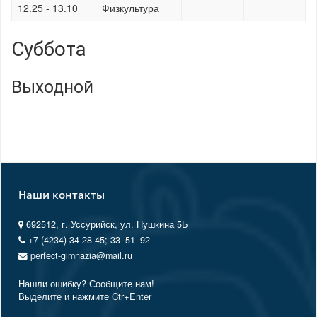
12.25 - 13.10
Физкультура
Суббота
Выходной
Наши контакты
692512, г. Уссурийск, ул. Пушкина 5Б
+7 (4234) 34-28-45; 33‒51‒92
perfect-gimnazia@mail.ru
Нашли ошибку? Сообщите нам!
Выделите и нажмите Ctr+Enter