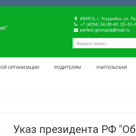
692512, г. Уссурийск, ул. П
+7 (4234) 34-28-45; 33‒51‒
ия"
perfect-gimnazia@mail.ru
НОЙ ОРГАНИЗАЦИИ
РОДИТЕЛЯМ
УЧИТЕЛЬСКАЯ
Указ президента РФ "О