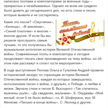
написано поэтами и композиторами за военные годы –
прекрасных и незабываемых. Однако не всем им суждено
было дожить до сегодняшнего дня, но есть стихи и песни,
которые выжили и не состарились.
Какие это песни? «Смуглянка»,
«Катюша», «В землянке»,
«Синий платочек» и многие –
многие другие. И если бы мы
решили прослушать самые
лучшие, то это получилась бы
музыкальная антология истории Великой Отечественной
войны. Современные поэты и композиторы и сегодня
продолжают писать свои произведения на тему войны, но об
этом нам расскажут и споют гости мероприятия».
В ходе выступления Попова Ольга и Гультяев Андрей провели
исторический экскурс по страницам истории Великой
Отечественной войны, каждая из которых завершалась
исполнением песен о войне, о друзьях, о Победе, о любви и
жизни. Звучали стихи и песни В. Высоцкого «Так случилось
мужчины ушли», «До свидания, мальчики», Б. Окуджавы «Мой
милый, если б не было войны», сл. И. Шоферана, муз. М.
Минкова «Письмо в конце войны», С. Леонид и другие.