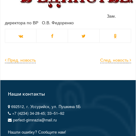
Зам.
директора по ВР О.В. Федоренко
Пред. новость
След. новость
Наши контакты
692512, г. Уссурийск, ул. Пушкина 5Б
+7 (4234) 34-28-45; 33‒51‒92
perfect-gimnazia@mail.ru
Нашли ошибку? Сообщите нам!